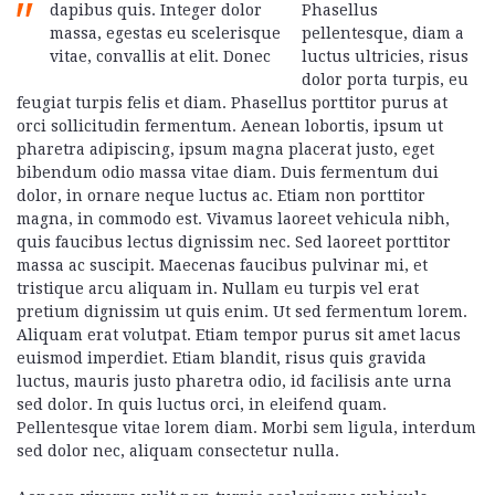
dapibus quis. Integer dolor
Phasellus
massa, egestas eu scelerisque
pellentesque, diam a
vitae, convallis at elit. Donec
luctus ultricies, risus
dolor porta turpis, eu
feugiat turpis felis et diam. Phasellus porttitor purus at
orci sollicitudin fermentum. Aenean lobortis, ipsum ut
pharetra adipiscing, ipsum magna placerat justo, eget
bibendum odio massa vitae diam. Duis fermentum dui
dolor, in ornare neque luctus ac. Etiam non porttitor
magna, in commodo est. Vivamus laoreet vehicula nibh,
quis faucibus lectus dignissim nec. Sed laoreet porttitor
massa ac suscipit. Maecenas faucibus pulvinar mi, et
tristique arcu aliquam in. Nullam eu turpis vel erat
pretium dignissim ut quis enim. Ut sed fermentum lorem.
Aliquam erat volutpat. Etiam tempor purus sit amet lacus
euismod imperdiet. Etiam blandit, risus quis gravida
luctus, mauris justo pharetra odio, id facilisis ante urna
sed dolor. In quis luctus orci, in eleifend quam.
Pellentesque vitae lorem diam. Morbi sem ligula, interdum
sed dolor nec, aliquam consectetur nulla.